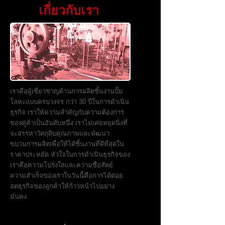
เกี่ยวกับเรา
เราคือผู้เชี่ยวชาญด้านการผลิตชิ้นงานปั๊ม
โลหะแบบครบวงจร กว่า 30 ปีในการดำเนิน
ธุรกิจ เราให้ความสำคัญกับความต้องการ
ของคู่ค้าเป็นอันดับหนึ่ง เราไม่เคยหยุดนิ่งที่
จะสรรหาวัตถุดิบคุณภาพและพัฒนา
ขบวนการผลิตเพื่อให้ได้ชิ้นงานที่ดีที่สุดใน
ราคาประหยัด หัวใจในการดำเนินธุรกิจของ
เราคือความโปร่งใสและความซื่อสัตย์
ความสำเร็จของเราในวันนี้คือการได้ต่อย
อดธุรกิจของลูกค้าให้ก้าวหน้าไปอย่าง
มั่นคง