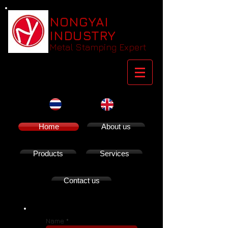
NONGYAI
INDUSTRY
Metal Stamping Expert
Home
About us
Products
Services
Contact us
X
Name *