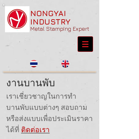
NONGYAI
INDUSTRY
Metal Stamping Expert
งานบานพับ
เราเชี่ยวชาญในการทำ
บานพับแบบต่างๆ สอบถาม
หรือส่งแบบเพื่อประเมินราคา
ได้ที่
ติดต่อเรา